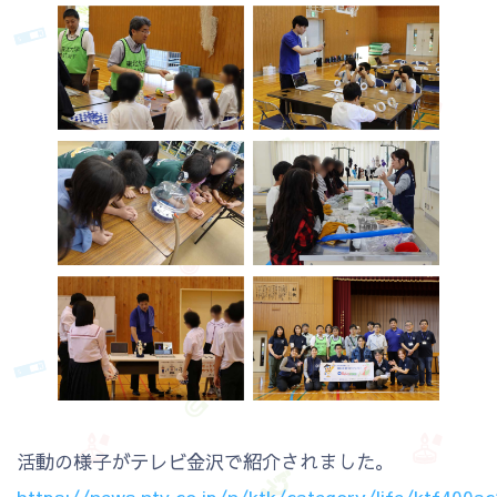
活動の様子がテレビ金沢で紹介されました。
https://news.ntv.co.jp/n/ktk/category/life/ktf40